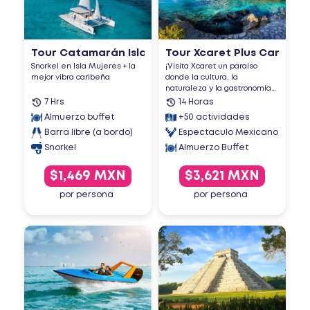
Tour Catamarán Isla Mujeres...
Tour Xcaret Plus Cancun
Snorkel en Isla Mujeres + la
¡Visita Xcaret un paraíso
mejor vibra caribeña
donde la cultura, la
naturaleza y la gastronomía
...
7 Hrs
14 Horas
Almuerzo buffet
+50 actividades
Barra libre (a bordo)
Espectaculo Mexicano
Almuerzo Buffet
Snorkel
$1,469 MXN
$3,621 MXN
por persona
por persona