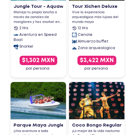
Jungle Tour - Aquaworld
Tour Xichen Deluxe
Maneja tu propia lancha a
Vive la experiencia
través de canales de
arqueológica más lujosa del
manglares y haz snorkel en
mundo maya
e...
2 Hrs
12 Hrs
Aventura en Speed
Cenote
Boat
Almuerzo buffet
Snorkel
Zona arqueologica
$1,302 MXN
$3,422 MXN
por persona
por persona
Parque Maya Jungle Tour
Coco Bongo Regular
¡Una aventura a toda
¡Lo mejor de la vida nocturna