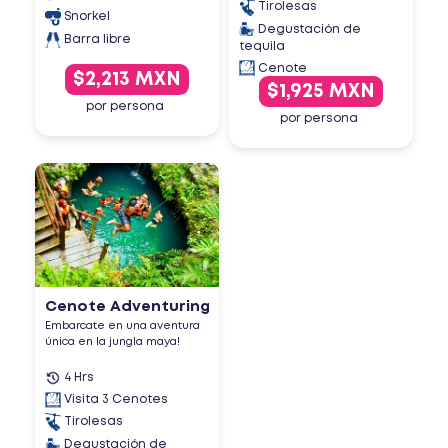
Tirolesas
Snorkel
Degustación de
Barra libre
tequila
Cenote
$2,213 MXN
$1,925 MXN
por persona
por persona
Cenote Adventuring
Embarcate en una aventura
única en la jungla maya!
4 Hrs
Visita 3 Cenotes
Tirolesas
Degustación de