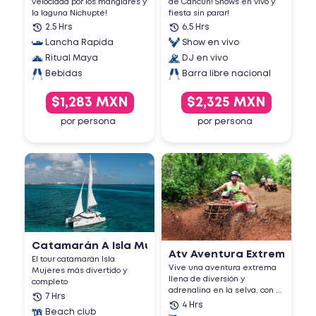
velocidad por los manglares y
de Cancún! Shows en vivo y
la laguna Nichupté!
fiesta sin parar!
2.5 Hrs
6.5 Hrs
Lancha Rapida
Show en vivo
Ritual Maya
DJ en vivo
Bebidas
Barra libre nacional
$1,283 MXN
$2,325 MXN
por persona
por persona
Catamarán A Isla Mujeres Pl...
Atv Aventura Extrema, Tirol
El tour catamarán Isla
Vive una aventura extrema
Mujeres más divertido y
llena de diversión y
completo
adrenalina en la selva, con ...
7 Hrs
4 Hrs
Beach club