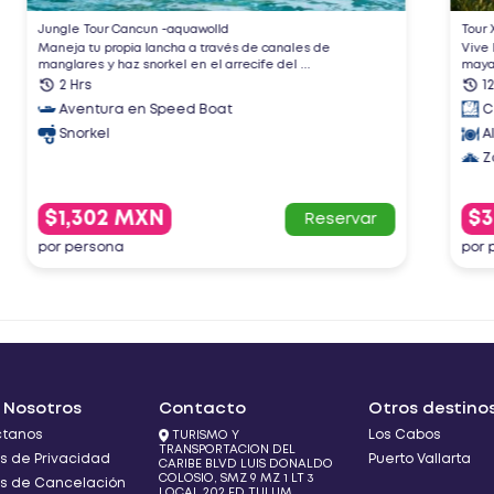
Tour Xichen Deluxe | Cancun To Chic...
Vive la experiencia arqueológica más lujosa del mundo
maya
12 Hrs
Cenote
Almuerzo buffet
Zona arqueologica
$3,422 MXN
ar
Reservar
por persona
 Nosotros
Contacto
Otros destino
ctanos
Los Cabos
TURISMO Y
TRANSPORTACION DEL
as de Privacidad
Puerto Vallarta
CARIBE BLVD LUIS DONALDO
COLOSIO, SMZ 9 MZ 1 LT 3
cas de Cancelación
LOCAL 202 ED TULUM