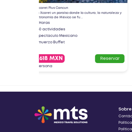
Jungle Tour Cancun -aquawolld
, la naturaleza y
Maneja tu propia lancha a través de canales de
manglares y haz snorkel en el arrecife del ...
2 Hrs
Aventura en Speed Boat
Snorkel
$1,302 MXN
Reservar
Reserv
por persona
Sobre
Contá
Polític
Políti