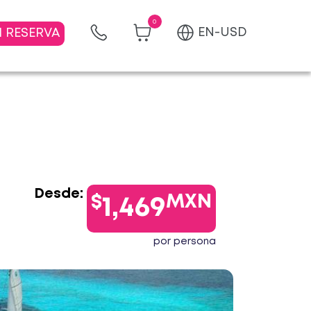
0
EN-USD
I RESERVA
Desde:
$
MXN
1,469
por persona