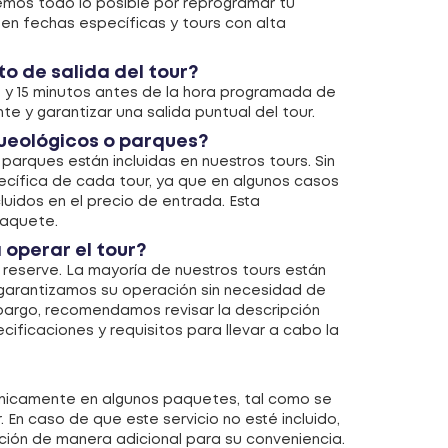
remos todo lo posible por reprogramar tu
s en fechas específicas y tours con alta
o de salida del tour?
0 y 15 minutos antes de la hora programada de
nte y garantizar una salida puntual del tour.
queológicos o parques?
 parques están incluidas en nuestros tours. Sin
cífica de cada tour, ya que en algunos casos
luidos en el precio de entrada. Esta
paquete.
 operar el tour?
 reserve. La mayoría de nuestros tours están
y garantizamos su operación sin necesidad de
bargo, recomendamos revisar la descripción
ificaciones y requisitos para llevar a cabo la
s únicamente en algunos paquetes, tal como se
 En caso de que este servicio no esté incluido,
ción de manera adicional para su conveniencia.