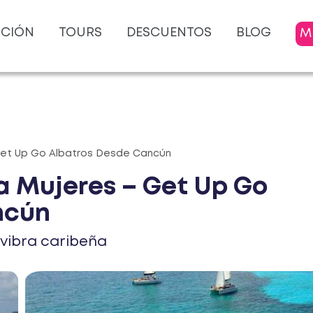
ACIÓN
TOURS
DESCUENTOS
BLOG
M
– Get Up Go Albatros Desde Cancún
a Mujeres – Get Up Go
ncún
r vibra caribeña