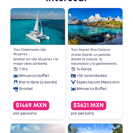
Tour Catamarán Isla
Tour Xcaret Plus Cancun
Mujeres...
¡Visita Xcaret un paraíso
Snorkel en Isla Mujeres + la
donde la cultura, la
mejor vibra caribeña
naturaleza y la gastronomía
...
7 Hrs
14 Horas
Almuerzo buffet
+50 actividades
Barra libre (a bordo)
Espectaculo Mexicano
Almuerzo Buffet
Snorkel
$1469 MXN
$3621 MXN
por persona
por persona