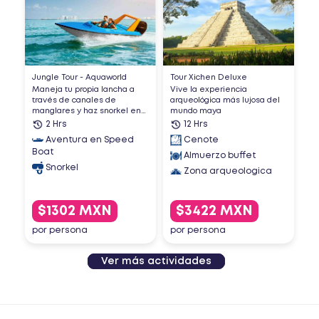
Jungle Tour - Aquaworld
Tour Xichen Deluxe
Maneja tu propia lancha a
Vive la experiencia
través de canales de
arqueológica más lujosa del
manglares y haz snorkel en
mundo maya
e...
2 Hrs
12 Hrs
Aventura en Speed
Cenote
Boat
Almuerzo buffet
Snorkel
Zona arqueologica
$1302 MXN
$3422 MXN
por persona
por persona
Ver más actividades