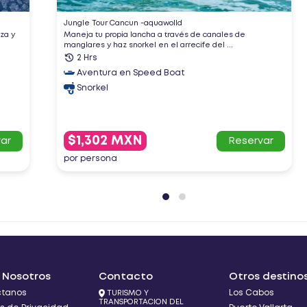
Jungle Tour Cancun -aquawolld
eza y
Maneja tu propia lancha a través de canales de
manglares y haz snorkel en el arrecife del ...
2 Hrs
Aventura en Speed Boat
Snorkel
$1,302 MXN
ar
Reservar
por persona
 Nosotros
Contacto
Otros destino
ctanos
Los Cabos
TURISMO Y
TRANSPORTACION DEL