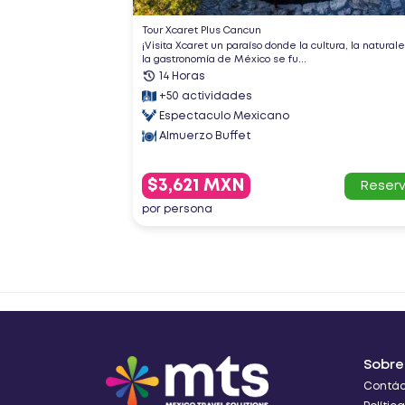
Tour Xcaret Plus Cancun
caribeña
¡Visita Xcaret un paraíso donde la cultura, la natural
la gastronomía de México se fu...
14 Horas
+50 actividades
Espectaculo Mexicano
Almuerzo Buffet
Reservar
$3,621 MXN
Reserv
por persona
Sobre
Contá