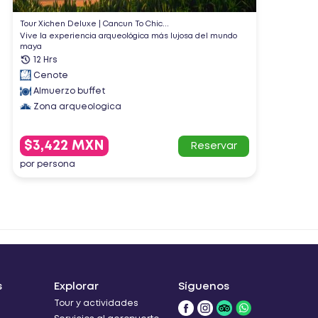
Tour Xichen Deluxe | Cancun To Chic...
Isla M
Vive la experiencia arqueológica más lujosa del mundo
Snorke
maya
7 H
12 Hrs
Al
Cenote
Bar
Almuerzo buffet
Sn
Zona arqueologica
$1
$3,422 MXN
Reservar
por p
por persona
s
Explorar
Síguenos
Tour y actividades