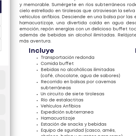
y memorable. Sumérgete en ríos subterráneos rode
cielo estrellado en tirolesas que atraviesan la sel
vehículos anfibios. Desciende en una balsa por las 
hamacuatizaje, una divertida caída en agua de
emoción, repón energías con un delicioso buffet tod
además de bebidas sin alcohol ilimitadas. Relája
más aventura.
Incluye
Transportación redonda
Comida buffet
Bebidas no alcohólicas ilimitadas
(café, chocolate, agua de sabores)
Recorrido en balsas por cavernas
subterráneas
Un circuito de siete tirolesas
Río de estalactitas
Vehículos Anfibios
Expedición subterranea
Hamacuatizaje
Estación de snacks y bebidas
Equipo de sguridad (casco, arnés,