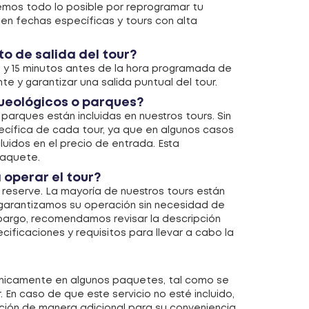
remos todo lo posible por reprogramar tu
s en fechas específicas y tours con alta
o de salida del tour?
0 y 15 minutos antes de la hora programada de
nte y garantizar una salida puntual del tour.
queológicos o parques?
 parques están incluidas en nuestros tours. Sin
cífica de cada tour, ya que en algunos casos
luidos en el precio de entrada. Esta
paquete.
 operar el tour?
 reserve. La mayoría de nuestros tours están
y garantizamos su operación sin necesidad de
bargo, recomendamos revisar la descripción
ificaciones y requisitos para llevar a cabo la
s únicamente en algunos paquetes, tal como se
 En caso de que este servicio no esté incluido,
ción de manera adicional para su conveniencia.