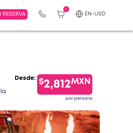
0
EN-USD
I RESERVA
Desde:
$
MXN
2,812
la
por persona