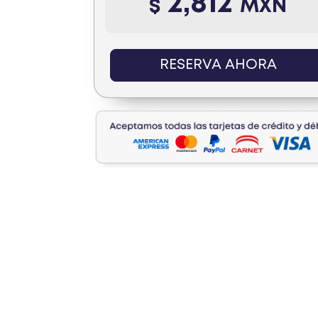
2,812
$
MXN
RESERVA AHORA